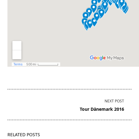
<span
NEXT POST
class="nav-
Tour Dänemark 2016
subtitle
screen-
reader-
RELATED POSTS
text">Page</span>