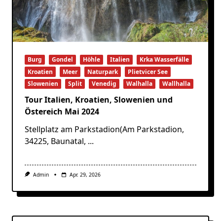
Burg
Gondel
Höhle
Italien
Krka Wasserfälle
Kroatien
Meer
Naturpark
Plietvicer See
Slowenien
Split
Venedig
Walhalla
Wallhalla
Tour Italien, Kroatien, Slowenien und
Östereich Mai 2024
Stellplatz am Parkstadion(Am Parkstadion,
34225, Baunatal,
...
Admin
Apr. 29, 2026