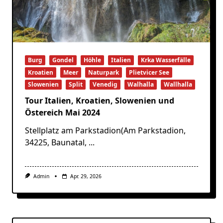
Burg
Gondel
Höhle
Italien
Krka Wasserfälle
Kroatien
Meer
Naturpark
Plietvicer See
Slowenien
Split
Venedig
Walhalla
Wallhalla
Tour Italien, Kroatien, Slowenien und
Östereich Mai 2024
Stellplatz am Parkstadion(Am Parkstadion,
34225, Baunatal,
...
Admin
Apr. 29, 2026