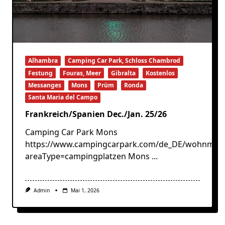
Alhambra
Camping Car Park, Schloss Chambrod
Festung
Fouras, Meer
Gibralta
Kostenlos
Messanges
Mons
Prüm
Ronda
Santa Maria del Campo
Frankreich/Spanien Dec./Jan. 25/26
Camping Car Park Mons
https://www.campingcarpark.com/de_DE/wohnmobil
areaType=campingplatzen Mons
...
Admin
Mai 1, 2026